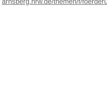
arnsberg.nrw.de/themen/f/foerder