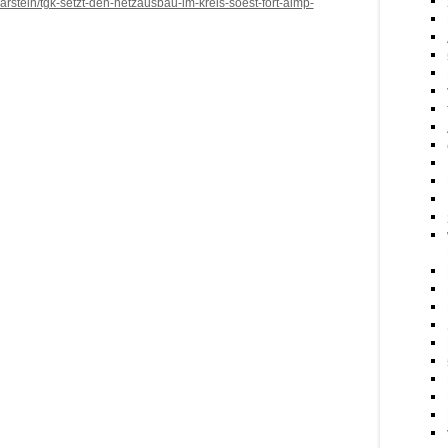
rstein/tgk-setzt-den-netzausbau-im-kreis-soest-fort-aimp-