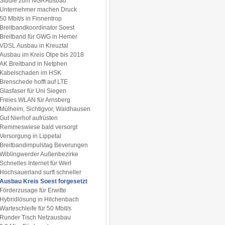
Studie zum NGA Ausbau
Unternehmer machen Druck
50 Mbit/s in Finnentrop
Breitbandkoordinator Soest
Breitband für GWG in Hemer
VDSL Ausbau in Kreuztal
Ausbau im Kreis Olpe bis 2018
AK Breitband in Netphen
Kabelschaden im HSK
Brenschede hofft auf LTE
Glasfaser für Uni Siegen
Freies WLAN für Arnsberg
Mülheim, Sichtigvor, Waldhausen
Gut Nierhof aufrüsten
Remmeswiese bald versorgt
Versorgung in Lippetal
Breitbandimpulstag Beverungen
Wiblingwerder Außenbezirke
Schnelles Internet für Werl
Hochsauerland surft schneller
Ausbau Kreis Soest forgesetzt
Förderzusage für Erwitte
Hybridlösung in Hilchenbach
Warteschleife für 50 Mbit/s
Runder Tisch Netzausbau