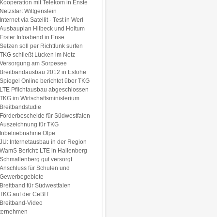
Kooperation mit Telekom in Enste
Netzstart Wittgenstein
Internet via Satellit - Test in Werl
Ausbauplan Hilbeck und Holtum
Erster Infoabend in Ense
Setzen soll per Richtfunk surfen
TKG schließt Lücken im Netz
Versorgung am Sorpesee
Breitbandausbau 2012 in Eslohe
Spiegel Online berichtet über TKG
LTE Pflichtausbau abgeschlossen
TKG im Wirtschaftsministerium
Breitbandstudie
Förderbescheide für Südwestfalen
Auszeichnung für TKG
Inbetriebnahme Olpe
JU: Internetausbau in der Region
WamS Bericht: LTE in Hallenberg
Schmallenberg gut versorgt
Anschluss für Schulen und
Gewerbegebiete
Breitband für Südwestfalen
TKG auf der CeBIT
Breitband-Video
ternehmen