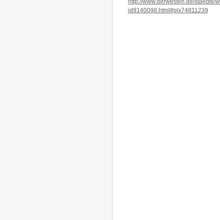
http://www.derwesten.de/staedte/wa
id9140098.html#plx74811239