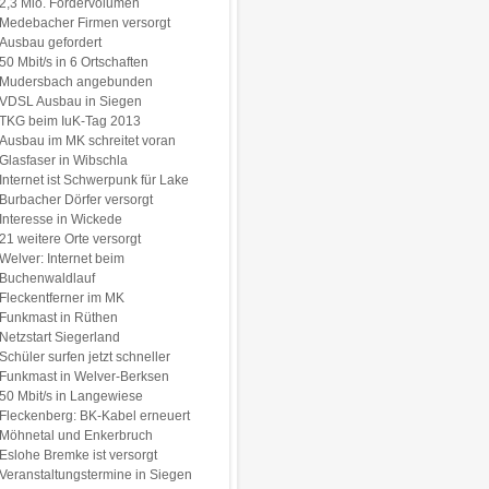
2,3 Mio. Fördervolumen
Medebacher Firmen versorgt
Ausbau gefordert
50 Mbit/s in 6 Ortschaften
Mudersbach angebunden
VDSL Ausbau in Siegen
TKG beim IuK-Tag 2013
Ausbau im MK schreitet voran
Glasfaser in Wibschla
Internet ist Schwerpunk für Lake
Burbacher Dörfer versorgt
Interesse in Wickede
21 weitere Orte versorgt
Welver: Internet beim
Buchenwaldlauf
Fleckentferner im MK
Funkmast in Rüthen
Netzstart Siegerland
Schüler surfen jetzt schneller
Funkmast in Welver-Berksen
50 Mbit/s in Langewiese
Fleckenberg: BK-Kabel erneuert
Möhnetal und Enkerbruch
Eslohe Bremke ist versorgt
Veranstaltungstermine in Siegen