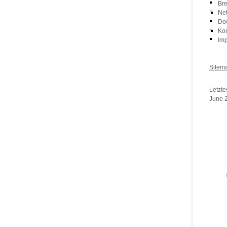
Bre
Net
Do
Kon
Im
Sitem
Login
Letzte
June 2