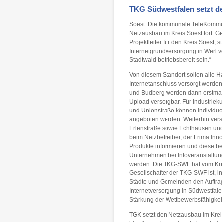
TKG Südwestfalen setzt de
Soest. Die kommunale TeleKommun
Netzausbau im Kreis Soest fort. G
Projektleiter für den Kreis Soest, 
Internetgrundversorgung in Werl v
Stadtwald betriebsbereit sein.“
Von diesem Standort sollen alle 
Internetanschluss versorgt werden
und Budberg werden dann erstmals 
Upload versorgbar. Für Industrie
und Unionstraße können individuel
angeboten werden. Weiterhin vers
Erlenstraße sowie Echthausen und
beim Netzbetreiber, der Frima Inn
Produkte informieren und diese be
Unternehmen bei Infoveranstaltun
werden. Die TKG-SWF hat vom Kreis
Gesellschafter der TKG-SWF ist, 
Städte und Gemeinden den Auftra
Internetversorgung in Südwestfal
Stärkung der Wettbewerbsfähigkeit
TGK setzt den Netzausbau im Kreis