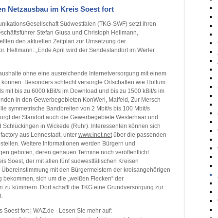
n Netzausbau im Kreis Soest fort
ikationsGesellschaft Südwestfalen (TKG-SWF) setzt ihren
eschäftsführer Stefan Glusa und Christoph Hellmann,
stellten den aktuellen Zeitplan zur Umsetzung der
or. Hellmann: „Ende April wird der Sendestandort im Werler
Haushalte ohne eine ausreichende Internetversorgung mit einem
 können. Besonders schlecht versorgte Ortschaften wie Holtum
mit bis zu 6000 kBit/s im Download und bis zu 1500 kBit/s im
kunden in den Gewerbegebieten KonWerl, Maifeld, Zur Mersch
le symmetrische Bandbreiten von 2 Mbit/s bis 100 Mbit/s
orgt der Standort auch die Gewerbegebiete Westerhaar und
 Schlückingen in Wickede (Ruhr). Interessenten können sich
ofactory aus Lennestadt, unter
www.lnet.net
über die passenden
stellen. Weitere Informationen werden Bürgern und
gen geboten, deren genauen Termine noch veröffentlicht
 Soest, der mit allen fünf südwestfälischen Kreisen
in Übereinstimmung mit den Bürgermeistern der kreisangehörigen
g bekommen, sich um die „weißen Flecken“ der
en zu kümmern. Dort schafft die TKG eine Grundversorgung zur
.
 Soest fort | WAZ.de - Lesen Sie mehr auf: