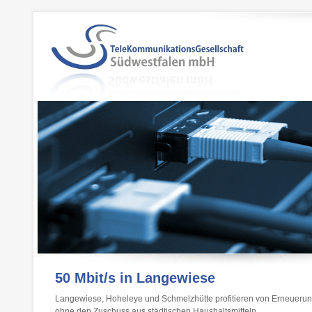
50 Mbit/s in Langewiese
Langewiese, Hoheleye und Schmelzhütte profitieren von Erneue
ohne den Zuschuss aus städtischen Haushaltsmitteln.